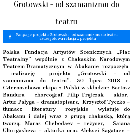
Grotowski - od szamanizmu do
teatru
Fanpage projektu Grotowski - od szamanizmu do teatru -
szczegółowa relacja z projektu
Polska Fundacja Artystów Scenicznych „Plac
Teatralny” wspólnie z Chakaskim Narodowym
Teatrem Dramatycznym w Abakanie rozpoczęła
realizację projektu „Grotowski – od
szamanizmu do teatru”. 30 lipca 2018 r.
Czteroosobowa ekipa z Polski w składzie: Bartosz
Bandura – choreograf, Filip Frątczak – aktor,
Artur Pałyga – dramatopisarz, Krzysztof Tyczko –
tłumacz literatury rosyjskie wylatuje do
Abakanu i dalej wraz
z grupą chakaską, którą
tworzą: Maras Chebodaev – reżyser, Saiana
Ulturgasheva – aktorka oraz Aleksei Sagataev –